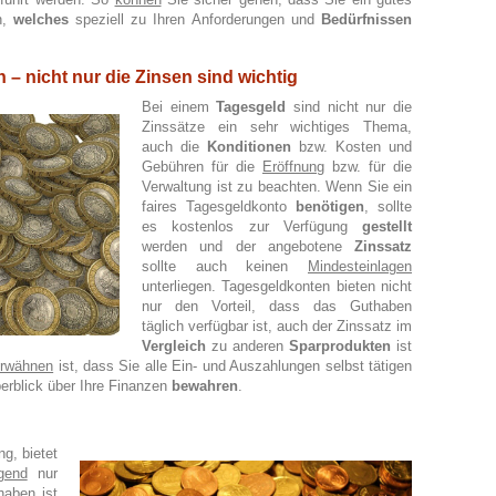
n,
welches
speziell zu Ihren Anforderungen und
Bedürfnissen
 – nicht nur die Zinsen sind wichtig
Bei einem
Tagesgeld
sind
nicht nur die
Zinssätze ein sehr wichtiges Thema,
auch die
Konditionen
bzw. Kosten und
Gebühren für die
Eröffnung
bzw. für die
Verwaltung ist zu beachten. Wenn Sie ein
faires Tagesgeldkonto
benötigen
, sollte
es kostenlos zur Verfügung
gestellt
werden und der angebotene
Zinssatz
sollte auch keinen
Mindesteinlagen
unterliegen. Tagesgeldkonten bieten nicht
nur den Vorteil, dass das Guthaben
täglich verfügbar ist, auch der Zinssatz im
Vergleich
zu anderen
Sparprodukten
ist
erwähnen
ist, dass Sie alle Ein- und Auszahlungen selbst tätigen
rblick über Ihre Finanzen
bewahren
.
g, bietet
gend
nur
haben
ist