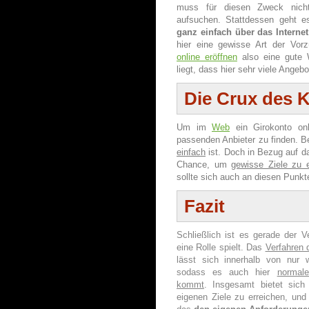
muss für diesen Zweck nich
aufsuchen. Stattdessen geht e
ganz einfach über das Intern
hier eine gewisse Art der Vor
online eröffnen
also eine gute 
liegt, dass hier sehr viele Angebo
Die Crux des 
Um im
Web
ein Girokonto onl
passenden Anbieter zu finden. Ber
einfach
ist. Doch in Bezug auf da
Chance, um
gewisse Ziele zu e
sollte sich auch an diesen Punkt
Fazit
Schließlich ist es gerade der V
eine Rolle spielt. Das
Verfahren d
lässt sich innerhalb von nur 
sodass es auch hier
normal
kommt
. Insgesamt bietet sich
eigenen Ziele zu erreichen, und 