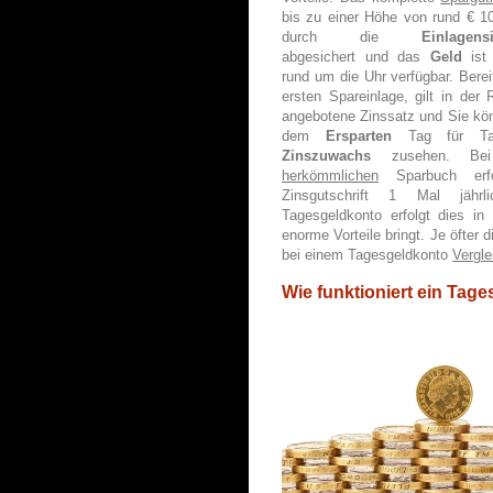
bis zu einer Höhe von rund € 1
durch die
Einlagens
abgesichert und das
Geld
ist 
rund um die Uhr verfügbar. Berei
ersten Spareinlage, gilt in der 
angebotene Zinssatz und Sie kö
dem
Ersparten
Tag für Ta
Zinszuwachs
zusehen. Bei
herkömmlichen
Sparbuch erfo
Zinsgutschrift 1 Mal jährl
Tagesgeldkonto erfolgt dies i
enorme Vorteile bringt. Je öfter 
bei einem Tagesgeldkonto
Vergle
Wie funktioniert ein Tag