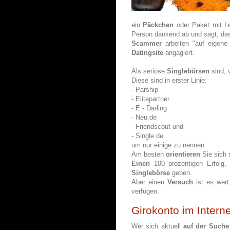
ein
Päckchen
oder Paket mit Le
Person dankend ab und sagt, dass
Scammer
arbeiten "auf eigen
Datingsite
angagiert.
Als seriöse
Singlebörsen
sind, 
Diese sind in erster Linie:
- Parship
- Elitepartner
- E - Darling
- Neu.de
- Friendscout und
- Single.de
um nur einige zu nennen.
Am besten
orientieren
Sie sich 
Einen
100 prozentigen Erfolg,
Singlebörse
geben.
Aber einen
Versuch
ist es wert
verfügen.
Girokonto im Intern
Wer sich aktuell
auf der Suche