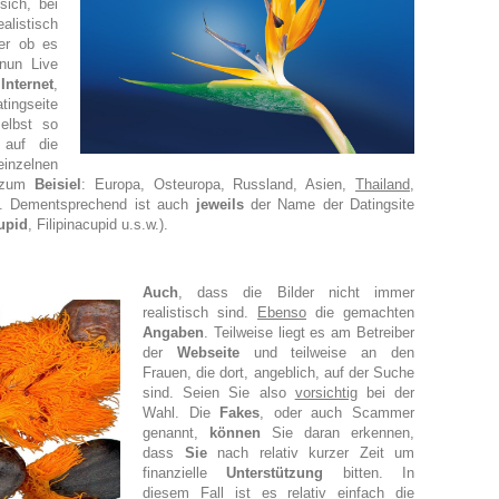
sich, bei
listisch
r ob es
nun Live
m
Internet
,
ngseite
elbst so
 auf die
inzelnen
 (zum
Beisiel
: Europa, Osteuropa, Russland, Asien,
Thailand
,
a). Dementsprechend ist auch
jeweils
der Name der Datingsite
upid
, Filipinacupid u.s.w.).
Auch
, dass die Bilder
nicht immer
realistisch sind.
Ebenso
die gemachten
Angaben
. Teilweise liegt es am Betreiber
der
Webseite
und teilweise an den
Frauen, die dort, angeblich, auf der Suche
sind. Seien Sie also
vorsichtig
bei der
Wahl. Die
Fakes
, oder auch Scammer
genannt,
können
Sie daran erkennen,
dass
Sie
nach relativ kurzer Zeit um
finanzielle
Unterstützung
bitten. In
diesem Fall ist es relativ einfach die