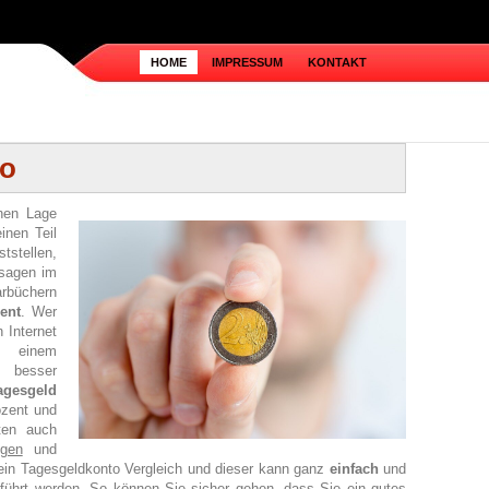
HOME
IMPRESSUM
KONTAKT
to
chen Lage
inen Teil
tstellen,
usagen im
rbüchern
ent
. Wer
 Internet
einem
 besser
agesgeld
ozent und
ten auch
gen
und
ein Tagesgeldkonto Vergleich und dieser kann ganz
einfach
und
führt werden. So
können
Sie sicher gehen, dass Sie ein gutes