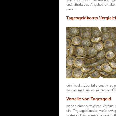
und attraktives Angebot erhalte
passt.
Tagesgeldkonto Vergleich
sehr hoch. Ebenfalls positiv zu
können und Sie so
immer
den Übe
Vorteile von Tagesgeld
Neben
einer attraktiven
Verzinsun
ein Tagesgeldkonto
vorüberwie
Vorteile. Das komplette
Spargut