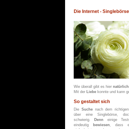
Die Internet - Singlebörs
Wie überall gibt es hier
natürlich
Mit der
Liebe
konnte und kann g
So gestaltet sich
Die
Suche
nach dem
richtige
über eine Singlebörse, do
schwierig.
Denn
einige Test
eindeutig
bewiesen
, dass e