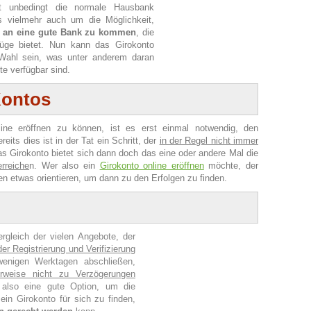
t unbedingt die normale Hausbank
s vielmehr auch um die Möglichkeit,
et an eine gute Bank zu kommen
, die
züge bietet. Nun kann das Girokonto
Wahl sein, was unter anderem daran
te verfügbar sind.
Kontos
ine eröffnen zu können, ist es erst einmal notwendig, den
eits dies ist in der Tat ein Schritt, der
in der Regel nicht immer
s Girokonto bietet sich dann doch das eine oder andere Mal die
rreiche
n. Wer also ein
Girokonto online eröffnen
möchte, der
en etwas orientieren, um dann zu den Erfolgen zu finden.
ergleich der vielen Angebote, der
er Registrierung und Verifizierung
wenigen Werktagen abschließen,
erweise nicht zu Verzögerungen
 also eine gute Option, um die
ein Girokonto für sich zu finden,