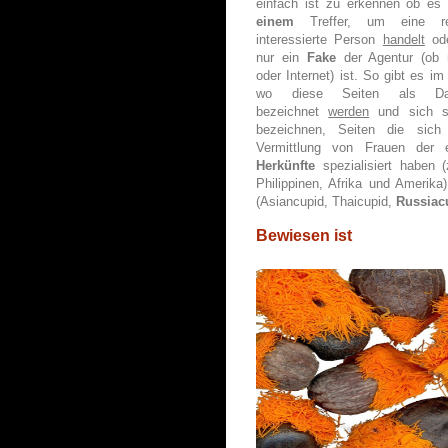
einfach ist zu erkennen ob es 
einem
Treffer, um eine rea
interessierte Person
handelt
ode
nur ein
Fake
der Agentur (ob 
oder Internet) ist. So gibt es i
wo diese Seiten als Dati
bezeichnet
werden
und sich s
bezeichnen, Seiten die sich
Vermittlung von Frauen der e
Herkünfte
spezialisiert haben
Philippinen, Afrika und Amerik
(Asiancupid, Thaicupid,
Russiac
Bewiesen ist