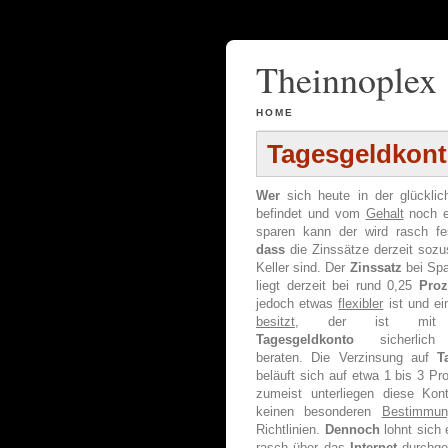
Theinnoplex
HOME
Tagesgeldkon
Wer
sich heute in der
glückli
befindet und vom
Gehalt
noch e
sparen kann der wird rasch fes
dass
die Zinssätze derzeit soz
Keller sind. Der
Zinssatz
bei Spa
liegt derzeit bei rund 0,25
Proz
jedoch etwas
flexibler
ist und ein
besitzt
, der ist mit 
Tagesgeldkonto
sicherlich
beraten. Die Verzinsung auf
T
beläuft sich auf etwa 1 bis 3 Pr
zumeist unterliegen diese Kon
keinen besonderen
Bestimmun
Richtlinien.
Dennoch
lohnt sich 
rasch über das
Internet
durchge