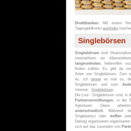
Direktbanken
. Mit einem Ver
Tagesgeldkonto
ausfindig
mache
Singlebörsen
Singlebörsen
sind Veranstaltu
Internetforen wo Alleinstehen
langersehnten
, liebevollen su
finden sollten. Es gibt da ve
Arten von Singlebörsen. Zum e
es, ich
nenne
es mal so, di
Singlebörsen und zum
Ande
Internet -
Singlebörsen
.
Die Live - Singlebörsen sind, in 
Partnervermittlungen
, in der 
Agenturen. Diese arbeite
unterschiedlich
. Während di
Singlepartys oder -
treffen
(wie
Dating) organisieren organisiere
sich auf das zusenden von
Part