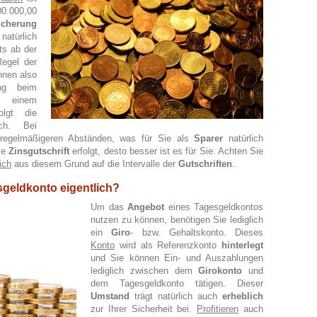
00.000,00
icherung
natürlich
ts ab der
Regel der
nnen also
g beim
 einem
lgt die
ich. Bei
n regelmäßigeren Abständen, was für Sie als
Sparer
natürlich
die
Zinsgutschrift
erfolgt, desto besser ist es für Sie. Achten Sie
ich
aus diesem Grund auf die Intervalle der
Gutschriften
.
esgeldkonto eigentlich?
Um das
Angebot
eines
Tagesgeldkontos
nutzen zu können, benötigen Sie lediglich
ein
Giro
- bzw. Gehaltskonto. Dieses
Konto
wird als Referenzkonto
hinterlegt
und Sie können Ein- und Auszahlungen
lediglich zwischen dem
Girokonto
und
dem Tagesgeldkonto tätigen. Dieser
Umstand
trägt natürlich auch
erheblich
zur Ihrer Sicherheit bei.
Profitieren
auch