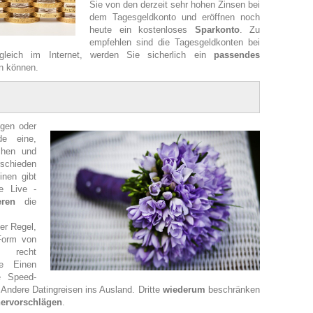
Sie von den derzeit sehr hohen Zinsen bei
dem Tagesgeldkonto und eröffnen noch
heute ein kostenloses
Sparkonto
. Zu
empfehlen sind die Tagesgeldkonten bei
gleich im Internet, werden Sie sicherlich ein
passendes
n können.
ngen
oder
de eine,
chen und
rschieden
inen gibt
e Live -
ren
die
der Regel,
Form von
n recht
e Einen
 Speed-
n Andere Datingreisen ins Ausland. Dritte
wiederum
beschränken
nervorschlägen
.