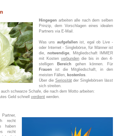
en
Hingegen
arbeiten alle
nach dem selben
Prinzip, dem Vorschlagen eines idealen
Partners via E-Mail.
Was uns
aufgefallen
ist, egal ob Live -
oder Internet - Singlebörse, für Männer ist
die,
notwendige
, Mitgliedschaft IMMER
mit Kosten
verbunden
die bis in den 4-
stelligen
Bereich
gehen können. Für
Frauen
ist die Mitgliedschaft, in den
meisten Fällen,
kostenlos
.
Über die
Seriosität
der Singlebörsen lässt
sich streiten.
auch schwarze Schafe, die nach dem Motto arbeiten:
utes Geld schnell
verdient
werden.
n Partner,
ch recht
s haben
s nicht